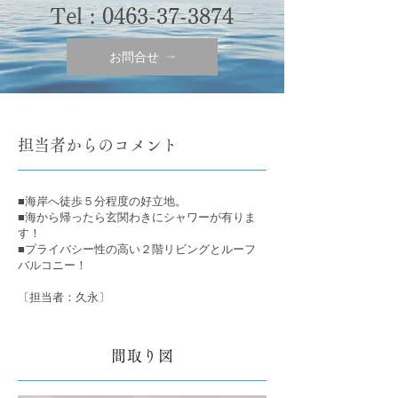
Tel :
0463-37-3874
お問合せ
担当者からのコメント
■海岸へ徒歩５分程度の好立地。
■海から帰ったら玄関わきにシャワーが有りま
す！
■プライバシー性の高い２階リビングとルーフ
バルコニー！
〔担当者：久永〕
間取り図