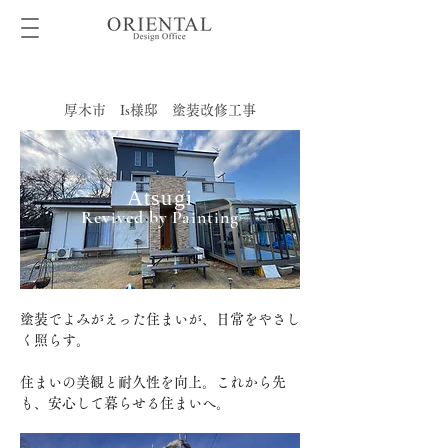
厚木市 Is様邸 塗装改修工事
Atsugi
Revived by Painting
塗装でよみがえった住まいが、日常をやさし
く照らす。
住まいの美観と耐久性を向上。これから先
も、安心して暮らせる住まいへ。