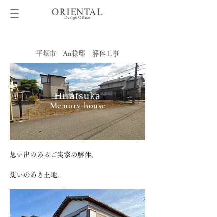
平塚市 An様邸 解体工事
Hiratsuka
Memory house
​思い出のあるご実家の解体。
想いのある土地。