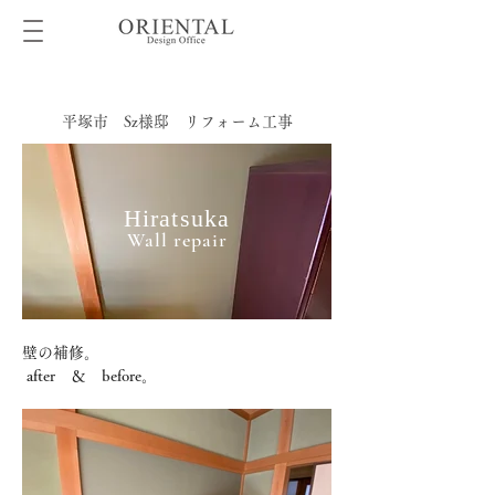
平塚市 Sz様邸 リフォーム工事
Hiratsuka
Wall repair
壁の補修。
 after　＆　before。