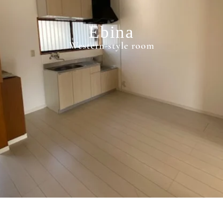
Ebina
Western-style room