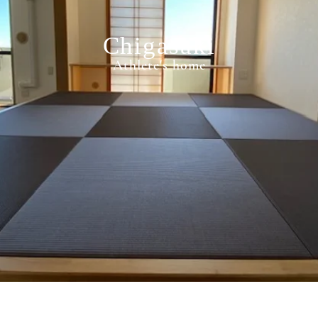
Chigasaki
Athlete's home