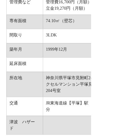
管理費など 
管理費16,700円（月額）修繕積
立金19,270円（月額）
専有面積
74.10㎡（壁芯）
間取り 
3LDK
築年月 
1999年12月
延床面積 
所在地 
神奈川県平塚市見附町2-17　レ
クセルマンション平塚見附町
204号室
交通 
JR東海道線【平塚】駅　徒歩6
分 
津波　ハザー
ド 