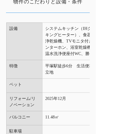
物件のこだわりと設備・条件
設備
システムキッチン（IHクッ
キングヒーター）、食器洗
浄乾燥機、TVモニタ付きイ
ンターホン、浴室乾燥機、
温水洗浄便座付WC、勝手口
特徴
平塚駅徒歩6分　生活便利な
立地
ペット
リフォーム/リ
2025年12月
ノベーション
バルコニー 
11.48㎡
駐車場