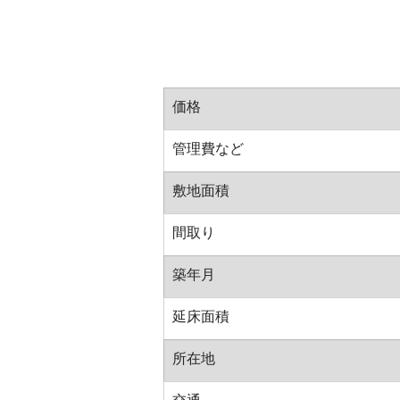
価格
管理費など
敷地面積
間取り
築年月
延床面積
所在地