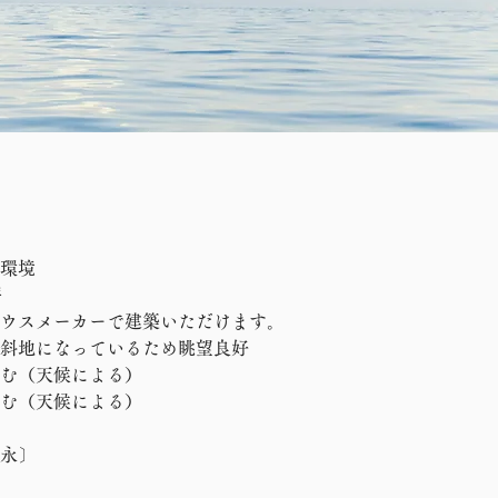
環境
坪
ウスメーカーで建築いただけます。
斜地になっているため眺望良好
む（天候による）
む（天候による）
久永〕