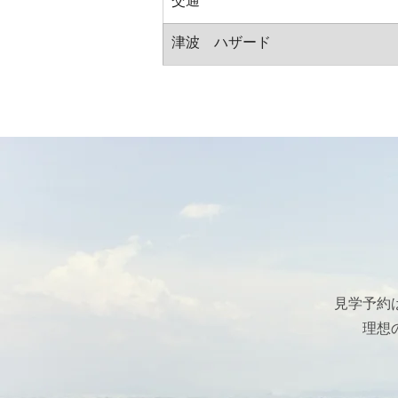
交通
津波　ハザード
見学予約
理想