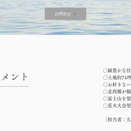
お問合せ
〇緑豊かな住
コメント
〇土地約74
〇お好きなハ
〇北西側が傾
〇富士山を望
〇花火大会望
​〔担当者：