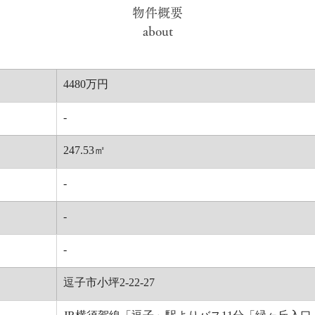
物件概要
about
4480万円
-
247.53㎡
-
-
-
逗子市小坪2-22-27