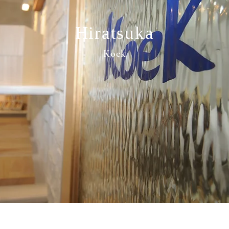
Hiratsuka
Koek