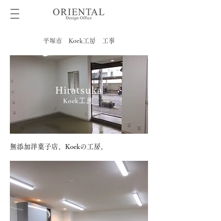
平塚市 Koek工房 工事
Hiratsuka
Koek工房
無添加洋菓子店、Koekの工房。