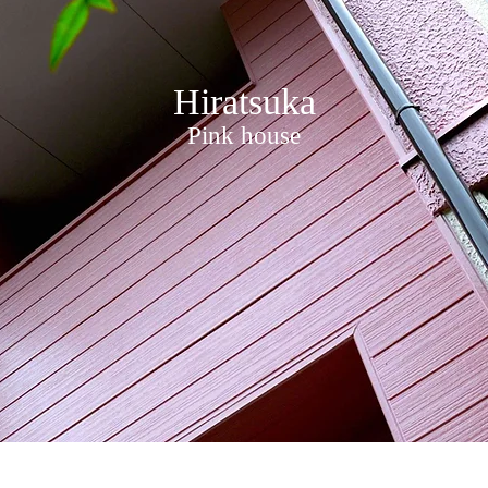
Hiratsuka
Pink house